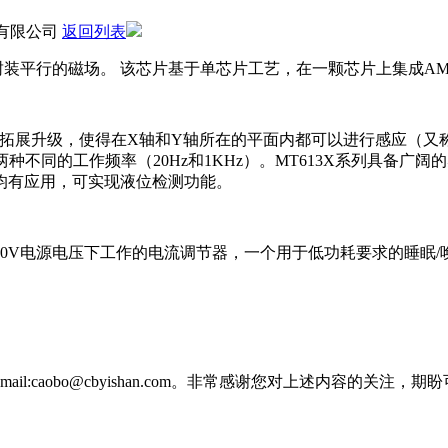
有限公司
返回列表
IC封装平行的磁场。 该芯片基于单芯片工艺，在一颗芯片上集成A
行了拓展升级，使得在X轴和Y轴所在的平面内都可以进行感应（又
提供了两种不同的工作频率（20Hz和1KHz）。MT613X系列
均有应用，可实现液位检测功能。
至5.0V电源电压下工作的电流调节器，一个用于低功耗要求的睡
。
-mail:caobo@cbyishan.com。非常感谢您对上述内容的