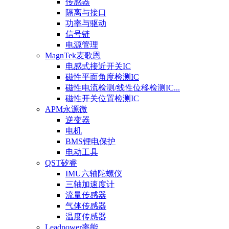
传感器
隔离与接口
功率与驱动
信号链
电源管理
MagnTek麦歌恩
电感式接近开关IC
磁性平面角度检测IC
磁性电流检测/线性位移检测IC...
磁性开关位置检测IC
APM永源微
逆变器
电机
BMS锂电保护
电动工具
QST矽睿
IMU六轴陀螺仪
三轴加速度计
流量传感器
气体传感器
温度传感器
Leadpower率能