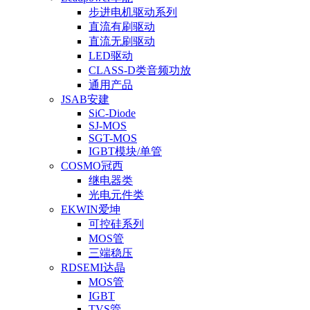
步进电机驱动系列
直流有刷驱动
直流无刷驱动
LED驱动
CLASS-D类音频功放
通用产品
JSAB安建
SiC-Diode
SJ-MOS
SGT-MOS
IGBT模块/单管
COSMO冠西
继电器类
光电元件类
EKWIN爱坤
可控硅系列
MOS管
三端稳压
RDSEMI达晶
MOS管
IGBT
TVS管